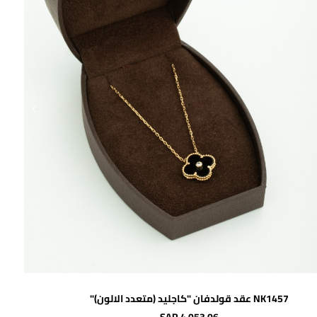
اضافة للسلة
NK1457 عقد قولدفان "كاجليد (متعدد الالون)"