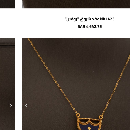
اضافة للسلة
NK1423 عقد شروق "روفين"
SAR 4,642.75