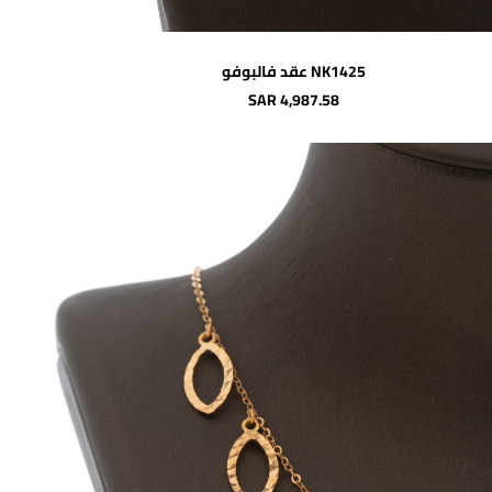
اضافة للسلة
NK1425 عقد فالبوفو
SAR 4,987.58