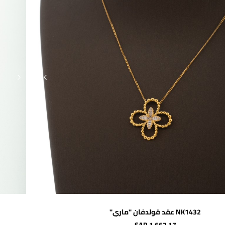
اضافة للسلة
NK1432 عقد قولدفان "ماري"