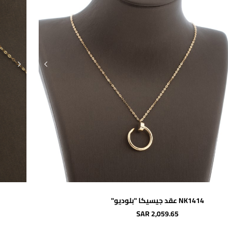
اضافة للسلة
NK1414 عقد جيسيكا "بلوديو"
SAR 2,059.65