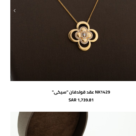
اضافة للسلة
NK1429 عقد قولدفان "سيكي"
SAR 1,739.81