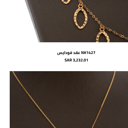
اضافة للسلة
NK1427 عقد فودايس
SAR 3,232.01