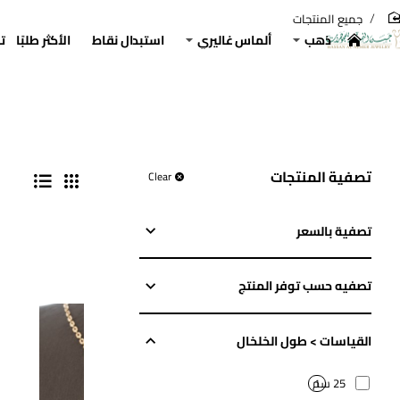
جميع المنتجات
hom
ذهب
ألماس غاليري
استبدال نقاط
الأكثر طلبًا
ت
تصفية المنتجات
Clear
تصفية بالسعر
تصفيه حسب توفر المنتج
القياسات > طول الخلخال
25 سم
1