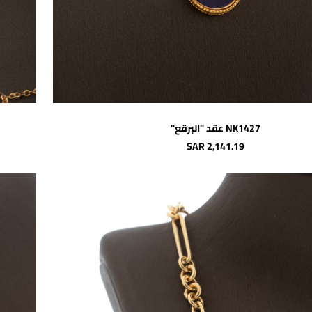
اضافة للسلة
NK1427 عقد "البرقع"
SAR 2,141.19