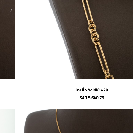
اضافة للسلة
NK1428 عقد أنيما
SAR 5,640.75