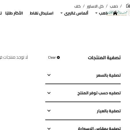
ذهب
كل الاساور
كف
hom
ذهب
ألماس غاليري
استبدال نقاط
الأكثر طلبًا
ت
لا توجد منتجات ف
تصفية المنتجات
Clear
تصفية بالسعر
تصفيه حسب توفر المنتج
تصفية بالعيار
تصفية بمقاس الاسوارة