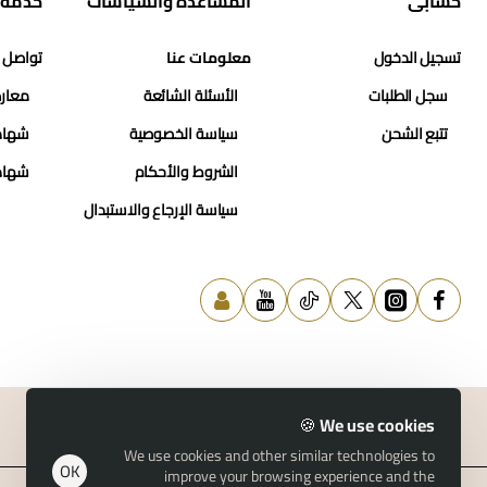
حسابي
المساعدة والسياسات
خدمة 
تسجيل الدخول
معلومات عنا
تواصل 
سجل الطلبات
الأسئلة الشائعة
معارض
تتبع الشحن
سياسة الخصوصية
شهاد
الشروط والأحكام
شهاد
سياسة الإرجاع والاستبدال
We use cookies 🍪
We use cookies and other similar technologies to
© 2026 حسن النمر للمجوهرات
OK
improve your browsing experience and the