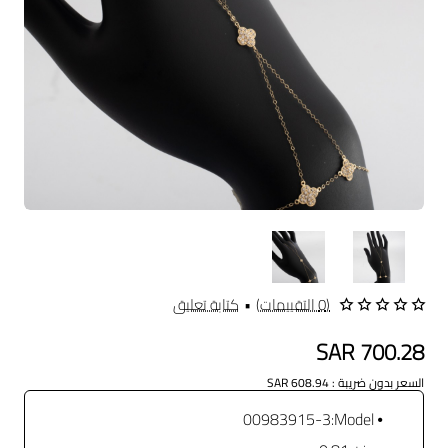
(0 التقييمات)
•
كتابة تعليق
SAR 700.28
السعر بدون ضريبة : SAR 608.94
00983915-3
Model: