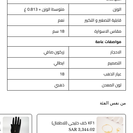
الوزن
متوسط الوزن = 0.813 غ
قابلية التصغير و التكبير
نعم
مقاس الاسوارة
18 سم
مواصفات عامة
الاحجار
زركون صافي
التصميم
ايطالي
عيار الذهب
18
لون المعدن
ذهبي
من نفس الفئة
KF1 كف خليجي (للاطفال)
4
SAR 3,344.02