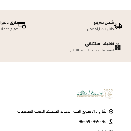
شحن سريع
طرق دفع ا
خلال 1-7 ايام عمل
جميع خدمات ا
تغليف استثنائي
لمسة فاخرة منذ اللحظة الأولى
شارع 13، سوق الحب، الدمام، المملكة العربية السعودية
966595959594