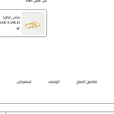
من نفس الفئة
مرامي (برّاق)
SAR 3,166.41
تفاصيل المنتج
الوصف
استعراض