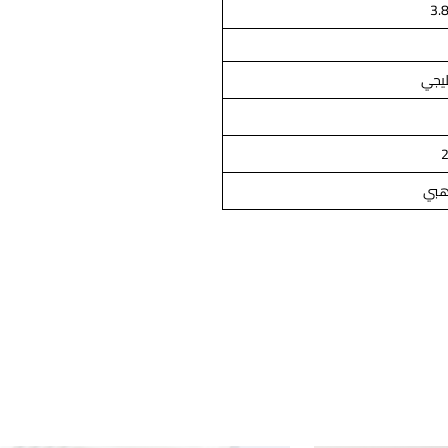
3.
يجي
بي