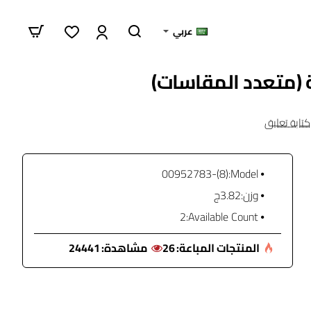
عربي
 (متعدد المقاسات)
كتابة تعليق
(8)-00952783
Model:
وزن:
3.82ج
2
Available Count:
المنتجات المباعة:
26
مشاهدة:
24441