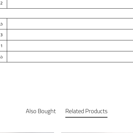
82
خل
3
21
ذه
Also Bought
Related Products