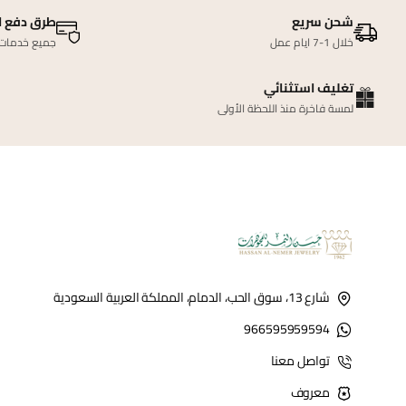
شحن سريع
طرق دفع ا
خلال 1-7 ايام عمل
جميع خدمات ا
تغليف استثنائي
لمسة فاخرة منذ اللحظة الأولى
شارع 13، سوق الحب، الدمام، المملكة العربية السعودية
966595959594
تواصل معنا
معروف