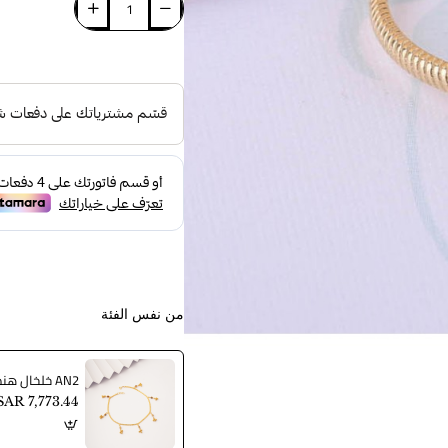
من نفس الفئة
AN2 خلخال هندي
SAR 7,773.44