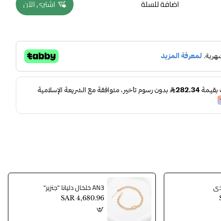
اضافة للسلة
اشتري الآن
AN3 خلخال دليانا "جنزير"
SAR 4,680.96