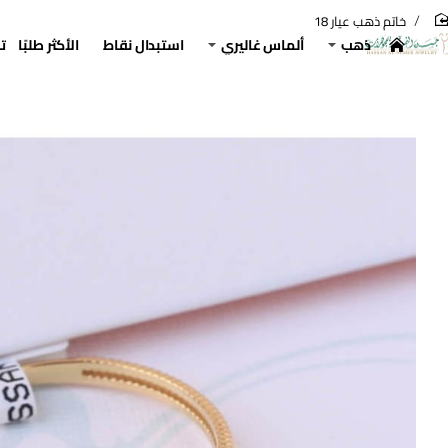
خاتم ذهب عيار 18
hom
ذهب
ألماس غاليري
استبدال نقاط
الأكثر طلبًا
ت