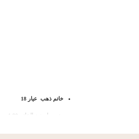
خاتم ذهب عيار 18
متوسط وزن الخاتم 1.90
مقاس الخاتم 7.5 أمريكي