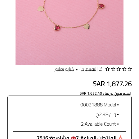
(0 التقييمات)
•
كتابة تعليق
SAR 1,877.26
السعر بدون ضريبة : SAR 1,632.40
00021888
Model:
وزن:
2.98ج
2
Available Count:
المنتجات المباعة:
7
مشاهدة:
7516