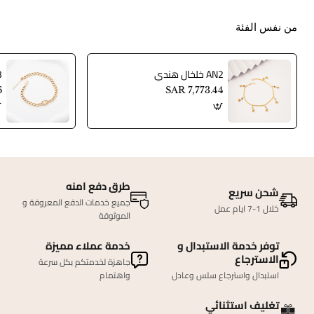
من نفس الفئة
AN2 خلخال هندي
AN3
6
SAR 7,773.44
طرق دفع امنه
شحن سريع
جميع خدمات الدفع المعروفة و
خلال 1-7 ايام عمل
الموثوقة
توفر خدمة الاستبدال و
خدمة عملاء مميزة
الاسترجاع
جاهزة لخدمتكم بكل سرعة
استبدال واسترجاع سلس وعادل
واهتمام
تغليف استثنائي